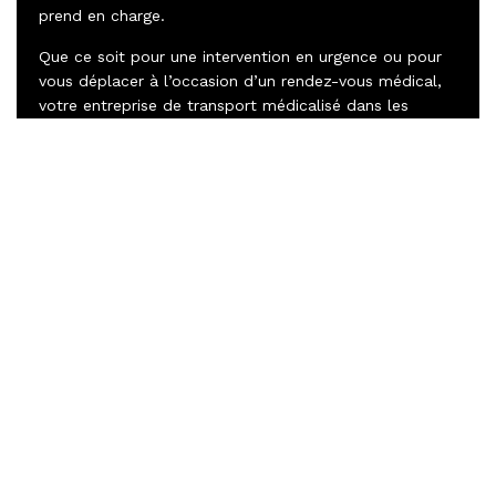
prend en charge.
Que ce soit pour une intervention en urgence ou pour
vous déplacer à l’occasion d’un rendez-vous médical,
votre entreprise de transport médicalisé dans les
Hauts-de-Seine vous conduit en toute sécurité, tout en
veillant à votre confort et à votre bien-être.
Pour plus de renseignements sur le
service de transport médicalisé ou pour
réserver votre prochain transport
personnalisé, n’hésitez pas à contacter
Fouadi Azouagh au
07.63.20.24.41.